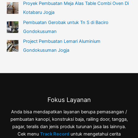
Proyek Pembuatan Meja Alas Table Combi Oven Di
Kotabaru Jogja
Pembuatan Gerobak untuk Tn S di Baciro
Gondokusuman
Project Pembuatan Lemari Aluminium
Gondokusuman Jogja
Fokus Layanan
Anda bisa mendapatkan layanan berupa pemasangan /
pembuatan kanopi, konstruksi baja, railing door, tangga,
pagar, teralis dan jenis produk turunan jasa las lainnya.
Cek menu
Track Record
untuk mengetahui cerita