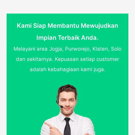
Kami Siap Membantu Mewujudkan
Impian Terbaik Anda.
Melayani area Jogja, Purworejo, Klaten, Solo
dan sekitarnya. Kepuasan setiap customer
adalah kebahagiaan kami juga.