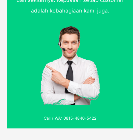
dan sekitarnya. Kepuasan setiap customer
adalah kebahagiaan kami juga.
Call / WA: 0815-4840-5422