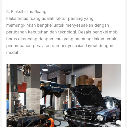
5. Fleksibilitas Ruang
Fleksibilitas ruang adalah faktor penting yang
memungkinkan bengkel untuk menyesuaikan dengan
perubahan kebutuhan dan teknologi. Desain bengkel mobil
harus dirancang dengan cara yang memungkinkan untuk
penambahan peralatan dan penyesuaian layout dengan
mudah.