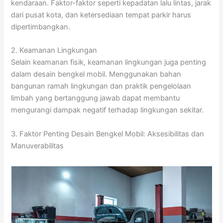
kendaraan. Faktor-faktor seperti kepadatan lalu lintas, jarak
dari pusat kota, dan ketersediaan tempat parkir harus
dipertimbangkan.
2. Keamanan Lingkungan
Selain keamanan fisik, keamanan lingkungan juga penting
dalam desain bengkel mobil. Menggunakan bahan
bangunan ramah lingkungan dan praktik pengelolaan
limbah yang bertanggung jawab dapat membantu
mengurangi dampak negatif terhadap lingkungan sekitar.
3. Faktor Penting Desain Bengkel Mobil: Aksesibilitas dan
Manuverabilitas