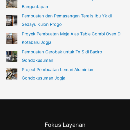
Banguntapan
Pembuatan dan Pemasangan Teralis Ibu Yk di
Sedayu Kulon Progo
Proyek Pembuatan Meja Alas Table Combi Oven Di
Kotabaru Jogja
Pembuatan Gerobak untuk Tn S di Baciro
Gondokusuman
Project Pembuatan Lemari Aluminium
Gondokusuman Jogja
Fokus Layanan