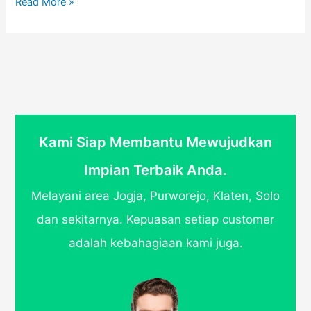
Kelebihan
Read More »
Kanopi
Lengkung
Dibanding
Model
Kanopi
Lainnya
Kami Siap Membantu Mewujudkan
Impian Terbaik Anda.
Melayani area Jogja, Purworejo, Klaten, Solo
dan sekitarnya. Kepuasan setiap customer
adalah kebahagiaan kami juga.