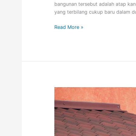
bangunan tersebut adalah atap kan
yang terbilang cukup baru dalam d
Jenis
Read More »
Atap
Kanopi
Populer
dan
Tahan
Lama
Pilihan
Keluarga
Modern