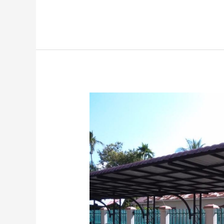
itu
Kanopi
Rumah?
Ini
Pengertian,
Arti,
dan
5
Fungsi
Kanopi