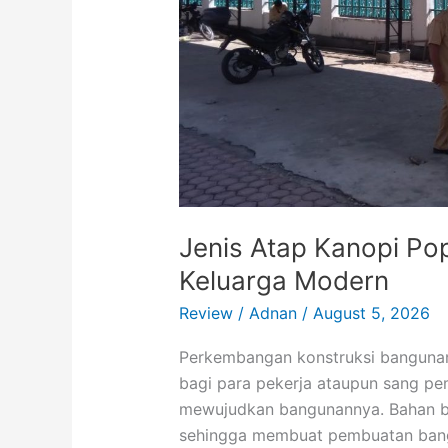
Jenis Atap Kanopi Po
Keluarga Modern
Review
/
Adnan
/
August 5, 2026
Perkembangan konstruksi bangunan
bagi para pekerja ataupun sang pe
mewujudkan bangunannya. Bahan ba
sehingga membuat pembuatan bang