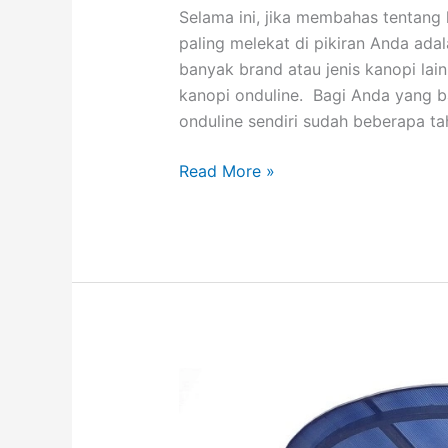
Selama ini, jika membahas tentang 
paling melekat di pikiran Anda ada
banyak brand atau jenis kanopi lain 
kanopi onduline. Bagi Anda yang ba
onduline sendiri sudah beberapa ta
Mengenal
Read More »
Jenis
Kanopi
Onduline
yang
Ramah
Lingkungan