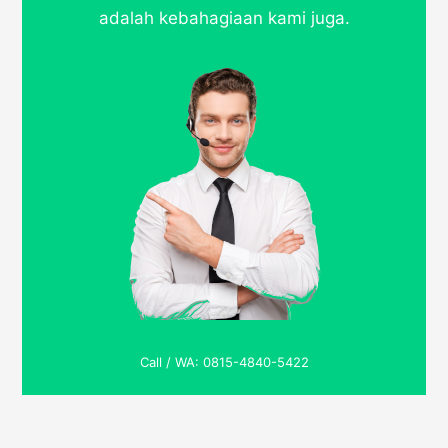
adalah kebahagiaan kami juga.
Call / WA: 0815-4840-5422