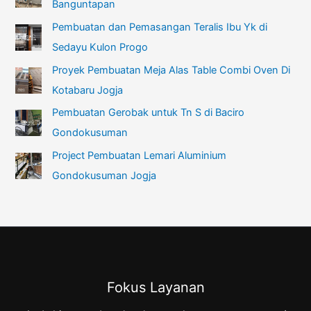
Banguntapan
Pembuatan dan Pemasangan Teralis Ibu Yk di
Sedayu Kulon Progo
Proyek Pembuatan Meja Alas Table Combi Oven Di
Kotabaru Jogja
Pembuatan Gerobak untuk Tn S di Baciro
Gondokusuman
Project Pembuatan Lemari Aluminium
Gondokusuman Jogja
Fokus Layanan