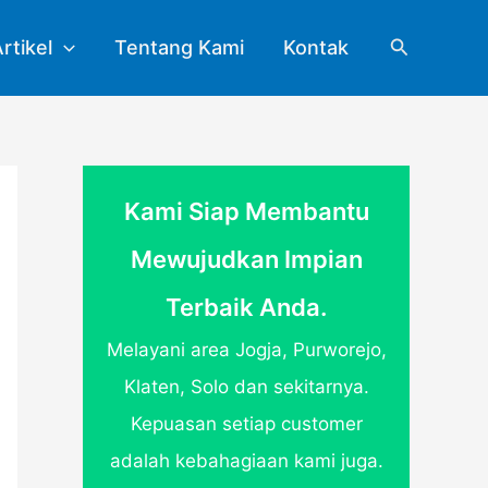
Search
rtikel
Tentang Kami
Kontak
Kami Siap Membantu
Mewujudkan Impian
Terbaik Anda.
Melayani area Jogja, Purworejo,
Klaten, Solo dan sekitarnya.
Kepuasan setiap customer
adalah kebahagiaan kami juga.