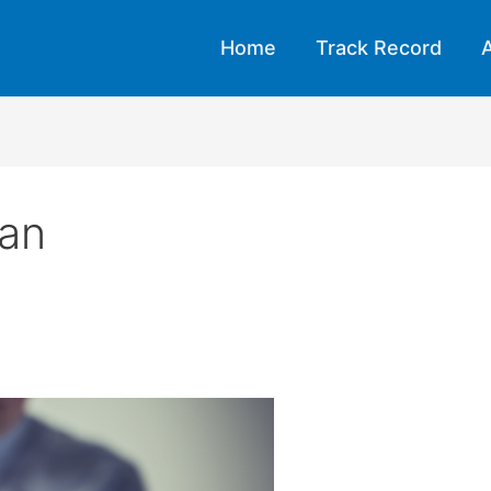
Home
Track Record
A
gan