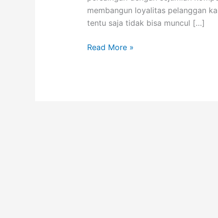
membangun loyalitas pelanggan kan
tentu saja tidak bisa muncul […]
Membangun
Read More »
Loyalitas
Pelanggan
Jasa
Kanopi