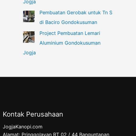
Jogja
Pembuatan Gerobak untuk Tn S
di Baciro Gondokusuman
Project Pembuatan Lemari
Aluminium Gondokusuman
Jogja
Kontak Perusahaan
JogjaKanopi.com
Alamat: Pringgolayan RT 02 / 44 Banguntapan