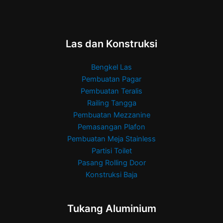
Las dan Konstruksi
Bengkel Las
Pembuatan Pagar
Pembuatan Teralis
Railing Tangga
Pembuatan Mezzanine
Pemasangan Plafon
Pembuatan Meja Stainless
Partisi Toilet
Pasang Rolling Door
Konstruksi Baja
Tukang Aluminium