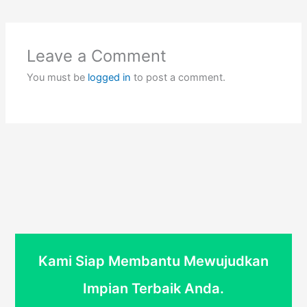
Leave a Comment
You must be
logged in
to post a comment.
Kami Siap Membantu Mewujudkan
Impian Terbaik Anda.