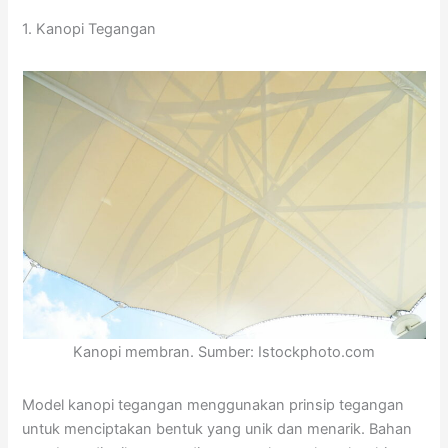
1. Kanopi Tegangan
Kanopi membran. Sumber: Istockphoto.com
Model kanopi tegangan menggunakan prinsip tegangan
untuk menciptakan bentuk yang unik dan menarik. Bahan