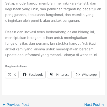
Setiap model kanopi membran memiliki karakteristik dan
kegunaan yang unik, dan pemilihan tergantung pada tujuan
penggunaan, kebutuhan fungsional, dan estetika yang
diinginkan oleh pemilik atau arsitek bangunan.
Desain dan inovasi terus berkembang dalam bidang ini,
menciptakan beragam pilihan untuk meningkatkan
fungsionalitas dan penampilan struktur kanopi. Yuk ikuti
artikel kami yang lainnya untuk mendapatkan beragam
update dan informasi yang menarik lainnya di website ini
Bagikan tulisan:
X
Facebook
Pinterest
WhatsApp
←
Previous Post
Next Post
→