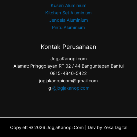
Kusen Aluminium
Kitchen Set Aluminium
Jendela Aluminium
Pintu Aluminium
Kontak Perusahaan
JogjaKanopi.com
Alamat: Pringgolayan RT 02 / 44 Banguntapan Bantul
0815-4840-5422
jogjakanopicom@gmail.com
ig
@jogjakanopicom
Copyleft © 2026 JogjaKanopi.Com | Dev by Zeka Digital