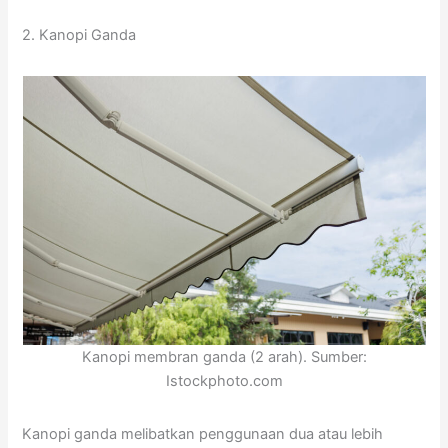
2. Kanopi Ganda
Kanopi membran ganda (2 arah). Sumber:
Istockphoto.com
Kanopi ganda melibatkan penggunaan dua atau lebih