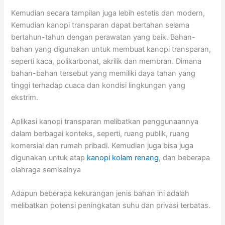
Kemudian secara tampilan juga lebih estetis dan modern,
Kemudian kanopi transparan dapat bertahan selama
bertahun-tahun dengan perawatan yang baik. Bahan-
bahan yang digunakan untuk membuat kanopi transparan,
seperti kaca, polikarbonat, akrilik dan membran. Dimana
bahan-bahan tersebut yang memiliki daya tahan yang
tinggi terhadap cuaca dan kondisi lingkungan yang
ekstrim.
Aplikasi kanopi transparan melibatkan penggunaannya
dalam berbagai konteks, seperti, ruang publik, ruang
komersial dan rumah pribadi. Kemudian juga bisa juga
digunakan untuk atap
kanopi kolam renang
, dan beberapa
olahraga semisalnya
Adapun beberapa kekurangan jenis bahan ini adalah
melibatkan potensi peningkatan suhu dan privasi terbatas.